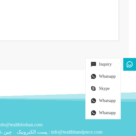
Inquiry
Whatsapp
Skype
Whatsapp
Whatsapp
حق چاپ توسط © 2019 TEALTH FOSHAN MEDICAL EQUIPMENT CO., LTD ایمیل: lthfoshan.com
info@tealthhandpiece.com
پست الکترونیک :
شماره 4، جاده Qiling، منطقه صنعتی Lutang، Luocun، شهر Shishan، Nanhai District، Foshan، Guangdong 528226، چین