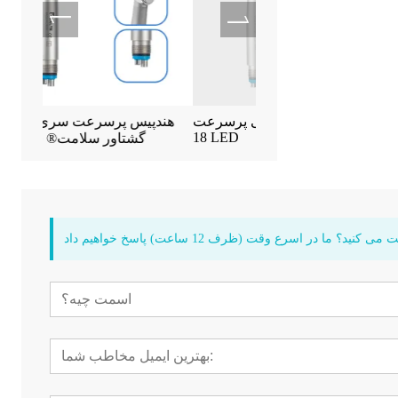
سی موتور ایمپلنت
هندپیس دندانپزشکی پرسرعت CK
هندپیس پ
18 LED
سلامت ای ام-3
گشتا
د؟ ما در اسرع وقت (ظرف 12 ساعت) پاسخ خواهیم داد