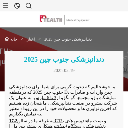
>
>
دندانپزشکی جنوب چین 2025
اخبار
خانه
دندانپزشکی جنوب چین 2025
2025-02-19
ما خوشحالیم که دعوت گرمی برای شما برای دندانپزشکی
، چین واردات و صادرات
منطقه D
جنوب چین 2025 که در
نمایشگاه پاژو مجتمع، گوانگژو از
3 تا 6 مارس
. به عنوان یک
شرکت پیشرو در صنعت دندانپزشکی، ما هیجان زده هستیم
که آخرین نوآوری ها و محصولات خود را در این رویداد معتبر
به نمایش بگذاریم.
، و تست ما
هندپیس های
17.2 C12
به غرفه ما در
سالن
دندانپزشکی، دستگاه ایمپلنت
و همکاری بیشتر بین ما را