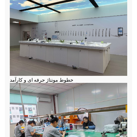
خطوط مونتاژ حرفه ای و کارآمد