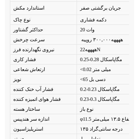
جریان برگشتی صفر
استاندارد مکش
دکمه فشاری
نوع چاک
20 وات
حداکثر گشتاور
ههههه۳۰۰,۰۰۰ روپیه
سرعت چرخش
ههههه22N
نیروی نگهدارنده فرز
0.25-0.28 مگاپاسکال
فشار کاری
<0.02 میلی متر
ارتعاش شعاعی
<65 دسی بل
نویز
0.2-0.23 مگاپاسکال
فشار آب خنک کننده
0.23-0.3 مگاپاسکال
فشار هوای اتمیزه کننده
نوع باز
ساختار هسته
رتفاع ۱۳.۵ میلی‌متر
اندازه سر هندپیس
۱۳۵ درجه سانتی‌گراد
استریلیزاسیون
متعادل پویا
هسته