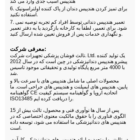
هندپیس آسیب جدی وارد می کند
6. برای تمیز کردن هندپیس دندان از پاک کننده اولتراسونیک
استفاده نکنید.
7. تعمیر هندپیس دندانی توسط افراد کم تجربه توصیه نمی
شود. برای تعمیر، لطفاً به کارخانه بازگردید یا به دفتر تعمیر
و نگهداری خدمات پس از فروش تعیین شده ارسال کنید.
معرفی شرکت:
تالث فوشان پزشکی تجهیزات شرکت. Ltd. یک تولید کننده
پیشرو هندپیس دندانپزشکی در چین است که در سال 2012
با 4000 متر مربع پایگاه تولیدی و تحقیقاتی موجود تاسیس
شد.
محصولات اصلی ما شامل هندپیس های با سرعت بالا و
پایین، هندپیس های ایمپلنت و هندپیس های جراحی است. ما
گواهینامه CE اتحادیه اروپا و گواهینامه سیستم کیفیت
ISO13485 را دریافت کرده ایم.
پس از سال ها نوآوری فنی و محصول، تالث بیش از 15
الگوی فناوری را با حقوق مالکیت معنوی اختصاصی که در
هندپیس های دندانپزشکی ما استفاده می شود، توسعه داده
است.
در تالث، ما متعهد به ارائه هندپیس های دندانپزشکی کارآمد،