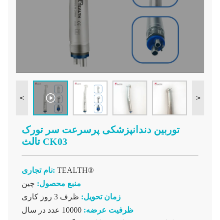
<
>
توربین دندانپزشکی پرسرعت سر تورک
تالث CK03
TEALTH®
نام تجاری:
منبع محصول:
چین
زمان تحویل:
ظرف 3 روز کاری
ظرفیت عرضه:
10000 عدد در سال