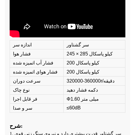
سر گشتاور
اندازه سر
245 × 285 کیلو پاسکال
فشار هوا
200 کیلو پاسکال
فشار آب اتمیزه شده
200 کیلو پاسکال
فشار هوای اتمیزه شده
320000-360000r/دقیقه
سرعت دوران
دکمه فشار دهید
نوع چاک
Φ1.60 میلی متر
فر قابل اجرا
≤60dB
سر و صدا
شرح:
1. سر گشتاور قدرت بیشتری دارد و نیروی سنگ زنی قوی